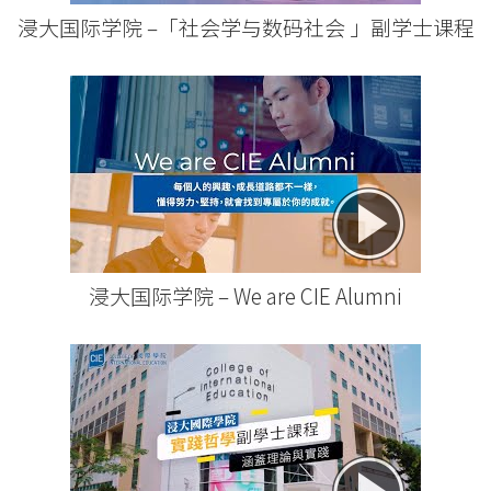
-
浸大国际学院 –「社会学与数码社会 」副学士课程
国
际
学
院
-
香
浸大国际学院 – We are CIE Alumni
港
浸
会
大