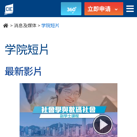
学
立即申请
院
>
消息及媒体
>
学院短片
短
片
学院短片
-
消
最新影片
息
及
媒
体