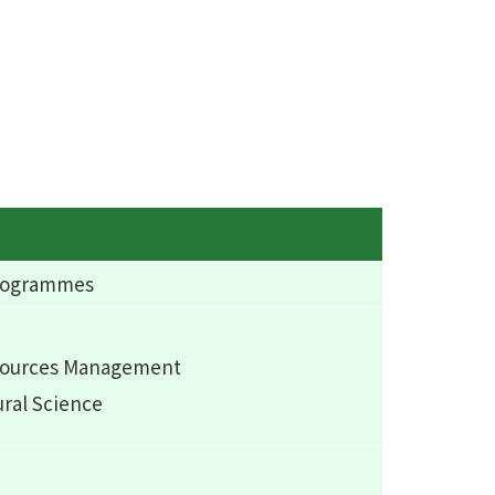
Programmes
esources Management
ural Science