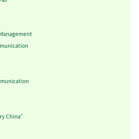
h Management
mmunication
mmunication
^
ry China