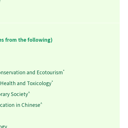
e
es from the following)
*
onservation and Ecotourism
*
 Health and Toxicology
^
rary Society
^
ation in Chinese
logy