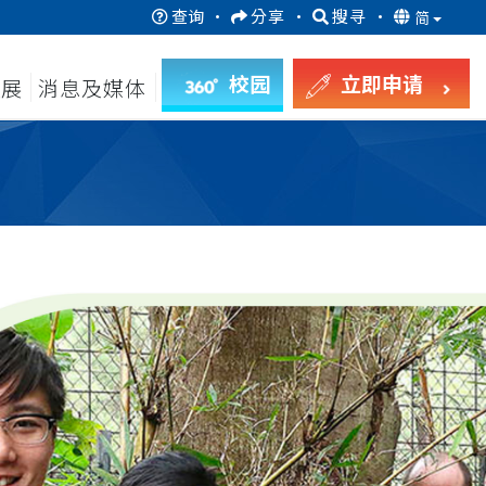
查询
·
分享
·
搜寻
·
简
校园
立即申请
发展
消息及媒体