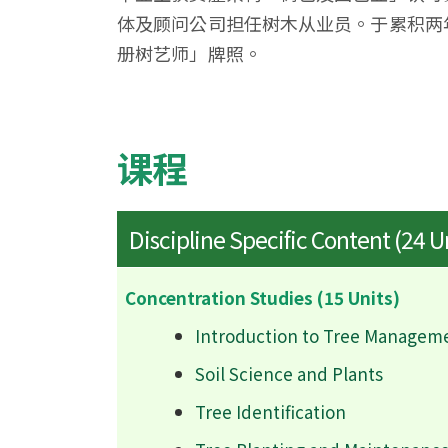
体及顾问公司担任树木从业员。于累积两
册树艺师」牌照。
课程
Discipline Specific Content (24 U
Concentration Studies (15 Units)
Introduction to Tree Managem
Soil Science and Plants
Tree Identification