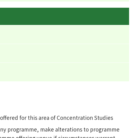
fered for this area of Concentration Studies
l any programme, make alterations to programme
ramme offering venue if circumstances warrant.