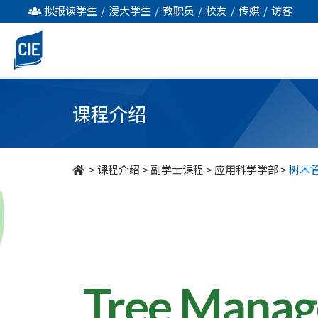
树
拟报读学生
/
浸大学生
/
教职员
/
校友
/
传媒
/
访客
木
管
理
课程介绍
-
副
>
课程介绍
>
副学士课程
>
应用科学学部
>
树木
学
士
课
程
Tree Mana