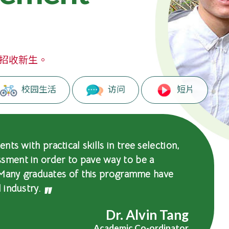
暂停招收新生。
校园生活
访问
短片
ts with practical skills in tree selection,
ssment in order to pave way to be a
e. Many graduates of this programme have
 industry.
Dr. Alvin Tang
Academic Co-ordinator