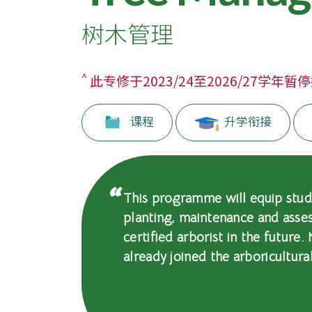
-
国
树木管理
际
^
此专修于2023/24至2026/27学年
学
院
课程
升学衔接
-
香
This programme will equip studen
港
planting, maintenance and asse
浸
certified arborist in the futur
already joined the arboricultural
会
大