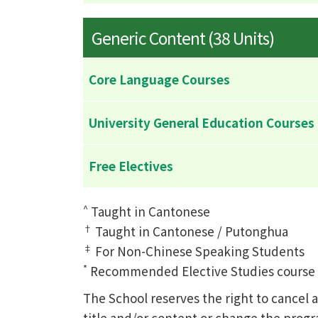
Generic Content (38 Units)
Core Language Courses
University General Education Courses
Free Electives
^
Taught in Cantonese
†
Taught in Cantonese / Putonghua
‡
For Non-Chinese Speaking Students
*
Recommended Elective Studies course of
The School reserves the right to cance
title and/or content or change the prog