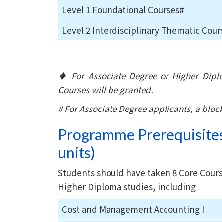
Level 1 Foundational Courses#
Level 2 Interdisciplinary Thematic Cour
♦ For Associate Degree or Higher Diplo
Courses will be granted.
# For Associate Degree applicants, a block 
Programme Prerequisites 
units)
Students should have taken 8 Core Course
Higher Diploma studies, including
Cost and Management Accounting I