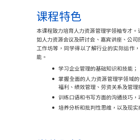
课
课程特色
程
本课程致力培育人力资源管理学领袖专才。
-
如人力资源会议及研讨会、嘉宾讲座、公司
国
工作坊等，同学得以了解行业的实际运作
能。
际
学习企业管理的基础知识和技能；
学
掌握全面的人力资源管理学领域的
院
福利、绩效管理、劳资关系及管理
训练口语和书写方面的沟通技巧，
-
培养分析和批判性思维，以及现实
香
港