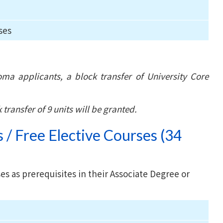
ses
ma applicants, a block transfer of University Core
transfer of 9 units will be granted.
/ Free Elective Courses (34
s as prerequisites in their Associate Degree or