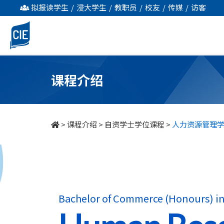
人
拟报读学生
/
浸大学生
/
教职员
/
校友
/
传媒
/
访客
力
资
源
课程介绍
管
理
>
课程介绍
>
自资学士学位课程
>
人力资源管理学商
学
商
学
Bachelor of Commerce (Honours) i
士