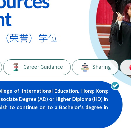
ources
nt
（荣誉）学位
Career Guidance
Sharing
llege of International Education, Hong Kong
ssociate Degree (AD) or Higher Diploma (HD) in
wish to continue on to a Bachelor’s degree in