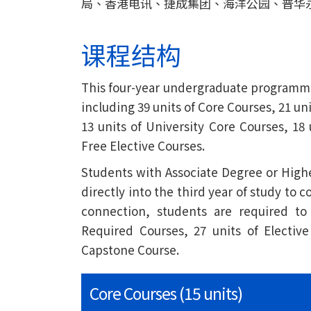
局、香港电讯、捷成集团、海洋公园、普华
课程结构
This four-year undergraduate programme 
including 39 units of Core Courses, 21 un
13 units of University Core Courses, 18
Free Elective Courses.
Students with Associate Degree or Highe
directly into the third year of study to 
connection, students are required to
Required Courses, 27 units of Electiv
Capstone Course.
Core Courses (15 units)