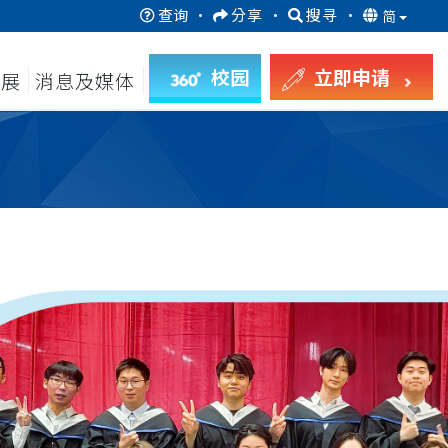
查询
·
分享
·
搜寻
·
简
校园
立即申请
发展
消息及媒体