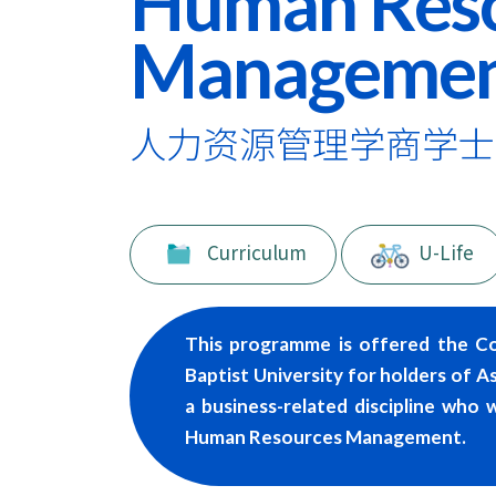
Human Res
（荣
誉）
Manageme
学
人力资源管理学商学士
位
-
自
Curriculum
U-Life
资
学
This programme is offered the Co
士
Baptist University for holders of A
a business-related discipline who 
学
Human Resources Management.
位