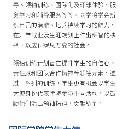
国
导、领袖训练、国际化及环球体验、服
际
务学习和辅导服务等等。同学将学会辨
学
识自己的潜能、培养持续学习的能力，
在升学就业及生涯规划上作出明智的抉
院
择，以应付瞬息万变的社会。
-
香
领袖训练计划旨在提升学生的自信心、
港
责任感和团队合作精神等领袖元素。透
过一系列的训练，学生更有机会以学生
浸
大使身份代表学院参与不同活动，以鼓
会
励他们活出领袖精神，贡献所学。
大
学