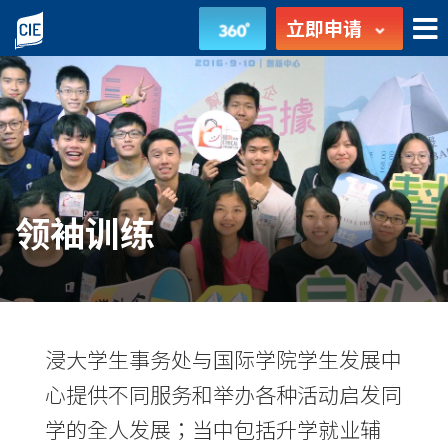
学
立即申请
习
体
验
-
领袖训练
学
生
发
展
浸大学生事务处与国际学院学生发展中
心提供不同服务和举办各种活动启发同
-
学的全人发展；当中包括升学就业辅