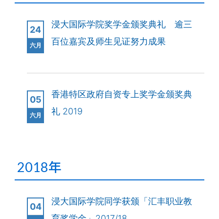
国
际
浸大国际学院奖学金颁奖典礼 逾三
24
学
百位嘉宾及师生见证努力成果
六月
院
-
香港特区政府自资专上奖学金颁奖典
05
香
礼 2019
六月
港
浸
会
2018年
大
浸大国际学院同学获颁「汇丰职业教
学
04
育奖学金」2017/18