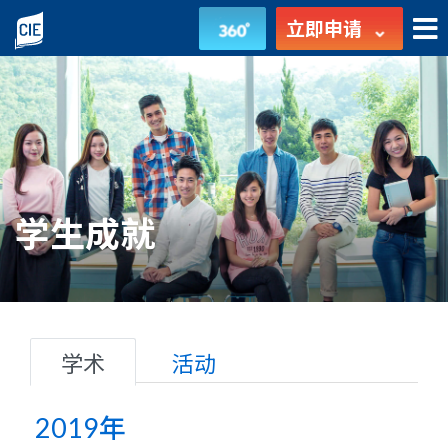
学
立即申请
生
成
就
-
学生成就
学
生
发
展
学术
活动
-
2019年