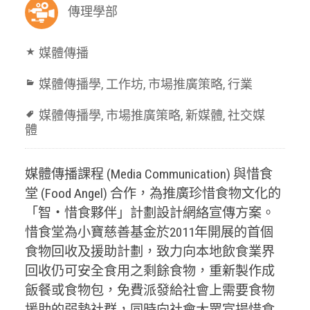
傳理學部
媒體傳播
媒體傳播學
,
工作坊
,
市場推廣策略
,
行業
媒體傳播學
,
市場推廣策略
,
新媒體
,
社交媒
體
媒體傳播課程 (Media Communication) 與惜食
堂 (Food Angel) 合作，為推廣珍惜食物文化的
「智・惜食夥伴」計劃設計網絡宣傳方案。
惜食堂為小寶慈善基金於2011年開展的首個
食物回收及援助計劃，致力向本地飲食業界
回收仍可安全食用之剩餘食物，重新製作成
飯餐或食物包，免費派發給社會上需要食物
援助的弱勢社群，同時向社會大眾宣揚惜食