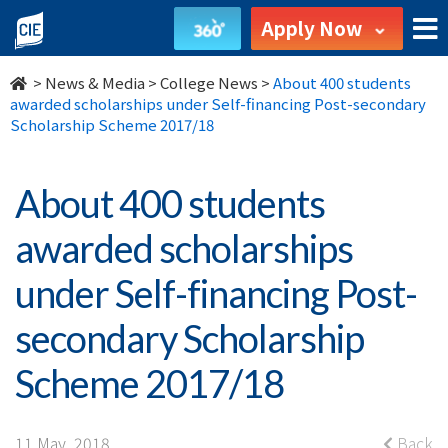
About
Apply Now
400
>
News & Media
>
College News
>
About 400 students
students
awarded scholarships under Self-financing Post-secondary
Scholarship Scheme 2017/18
awarded
scholarships
About 400 students
under
awarded scholarships
Self-
under Self-financing Post-
financing
secondary Scholarship
Post-
Scheme 2017/18
secondary
11 May, 2018
Back