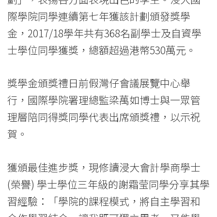
-
際學院同學連續第七年獲該計劃頒發獎學
Hong
金，2017/18學年共有368名副學士及自資學
士學位同學獲獎，總額超過港幣530萬元。
Kong
Baptist
獎學金頒獎禮日前假灣仔會議展覽中心舉
University
行，國際學院署理總監梁萬如博士與一眾管
理層陪同得獎同學代表出席頒獎禮，以示祝
賀。
獲頒最佳進步獎，現修讀浸大會計學商學士
(榮譽) 學士學位三年級的謝霜莹同學分享其學
習經驗：「學院的課程模式，將自主學習和