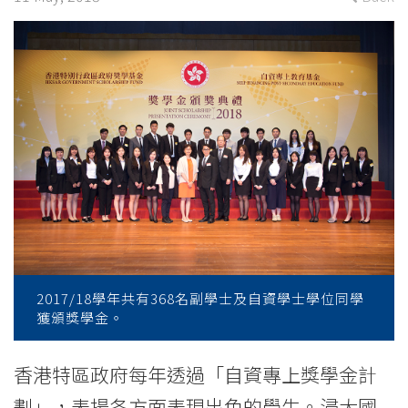
Scholarship
Scheme
2017/18
-
College
News
-
College
2017/18學年共有368名副學士及自資學士學位同學
of
獲頒獎學金。
International
香港特區政府每年透過「自資專上獎學金計
Education
劃」，表揚各方面表現出色的學生。浸大國