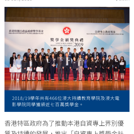
2019
-
College
News
-
College
of
International
2018/19學年共有466位浸大持續教育學院及浸大電
Education
影學院同學獲頒近七百萬獎學金。
-
香港特區政府為了推動本港自資專上界別優
Hong
質及持續的發展，推出「自資專上獎學金計