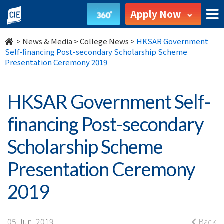
HKSAR
Apply Now
Government
>
News & Media
>
College News
>
HKSAR Government
Self-
Self-financing Post-secondary Scholarship Scheme
Presentation Ceremony 2019
financing
Post-
HKSAR Government Self-
secondary
financing Post-secondary
Scholarship
Scholarship Scheme
Scheme
Presentation Ceremony
Presentation
2019
Ceremony
05 Jun, 2019
Back