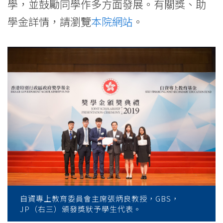
學，並鼓勵同學作多方面發展。有關獎、助
學金詳情，請瀏覽
本院網站
。
自資專上教育委員會主席張炳良教授，GBS，
JP（右三）頒發獎狀予學生代表。