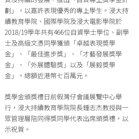
Kong
劃」，以嘉許表現優秀的專上學生。浸大持
Baptist
續教育學院、國際學院及浸大電影學院於
2018/19學年共有466位自資學士學位、副學
University
士及高級文憑同學獲頒「卓越表現奬學
金」、「最佳進步獎」、「才藝發展獎學
金」、「外展體驗獎」以及「展毅奬學
金」，總額近港幣七百萬元。
獎學金頒獎禮日前假灣仔會議展覽中心舉
行，浸大持續教育學院院長鍾志杰教授與一
眾管理層陪同得獎同學代表出席頒獎禮，以
示祝賀。