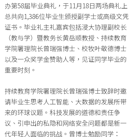
业
办第58届毕业典礼，于11月18日两场典礼上
典
总共向1,386位毕业生颁授副学士或高级文凭
礼
证书。毕业礼主礼嘉宾包括浸大协理副校长
（教与学）暨教务长黄岳顺教授、持续教育
近
学院署理院长曾瑞强博士、校牧叶敬德博士
1,400
以及一众奖学金赞助人等，见证同学毕业的
位
重要时刻。
毕
业
持续教育学院署理院长曾瑞强博士致辞时邀
请毕业生思考人工智能、大数据的发展所带
生
来的环球议题。科技发展的道德和责任争
获
议、引申出的私隐和网络安全问题都是新一
颁
代年轻人面临的挑战。曾博士勉励同学：