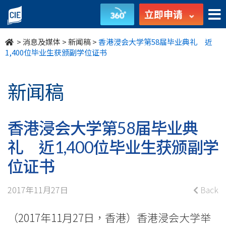
香
立即申请
港
>
消息及媒体
>
新闻稿
>
香港浸会大学第58届毕业典礼 近
浸
1,400位毕业生获颁副学位证书
会
新闻稿
大
学
香港浸会大学第58届毕业典
第
礼 近1,400位毕业生获颁副学
58
位证书
届
2017年11月27日
Back
毕
（2017年11月27日，香港）香港浸会大学举