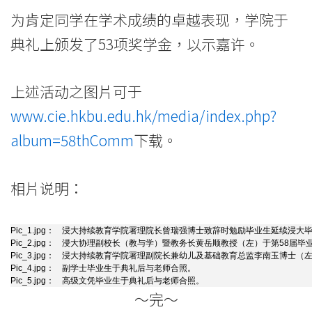
-
为肯定同学在学术成绩的卓越表现，学院于
国
典礼上颁发了53项奖学金，以示嘉许。
际
学
上述活动之图片可于
www.cie.hkbu.edu.hk/media/index.php?
院
album=58thComm
下载。
-
香
相片说明：
港
Pic_1.jpg：
浸大持续教育学院署理院长曾瑞强博士致辞时勉励毕业生延续浸大
浸
Pic_2.jpg：
浸大协理副校长（教与学）暨教务长黄岳顺教授（左）于第58届毕
Pic_3.jpg：
浸大持续教育学院署理副院长兼幼儿及基础教育总监李南玉博士（
会
Pic_4.jpg：
副学士毕业生于典礼后与老师合照。
Pic_5.jpg：
高级文凭毕业生于典礼后与老师合照。
～完～
大