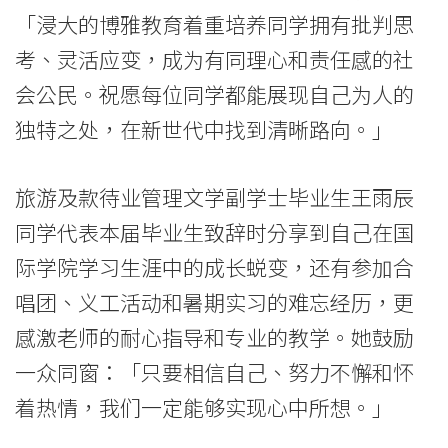
副
「浸大的博雅教育着重培养同学拥有批判思
考、灵活应变，成为有同理心和责任感的社
学
会公民。祝愿每位同学都能展现自己为人的
位
独特之处，在新世代中找到清晰路向。」
证
书
旅游及款待业管理文学副学士毕业生王雨辰
同学代表本届毕业生致辞时分享到自己在国
-
际学院学习生涯中的成长蜕变，还有参加合
学
唱团、义工活动和暑期实习的难忘经历，更
院
感激老师的耐心指导和专业的教学。她鼓励
消
一众同窗：「只要相信自己、努力不懈和怀
息
着热情，我们一定能够实现心中所想。」