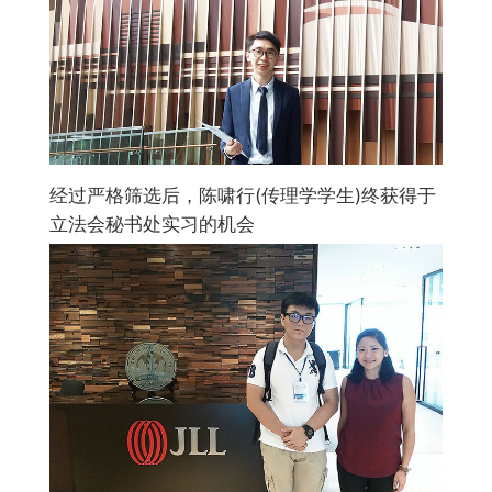
会
大
学
经过严格筛选后，陈啸行(传理学学生)终获得于
立法会秘书处实习的机会