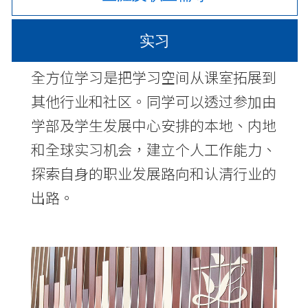
发
展
实习
-
全方位学习是把学习空间从课室拓展到
国
其他行业和社区。同学可以透过参加由
际
学部及学生发展中心安排的本地、内地
学
和全球实习机会，建立个人工作能力、
探索自身的职业发展路向和认清行业的
院
出路。
-
香
港
浸