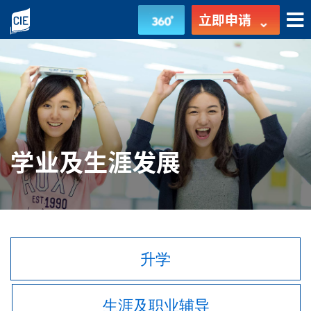
学
立即申请
业
及
生
涯
学业及生涯发展
发
展
-
学
升学
生
生涯及职业辅导