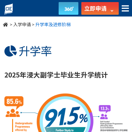
升
立即申请
学
>
入学申请
>
升学率及进修阶梯
率
及
升学率
进
修
2025年浸大副学士毕业生升学统计
阶
梯
-
入