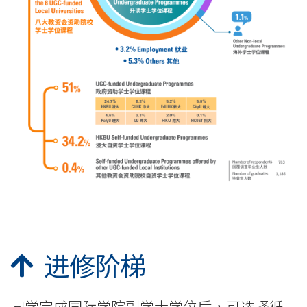
学
申
请
-
国
际
学
院
-
进修阶梯
香
港
同学完成国际学院副学士学位后，可选择循