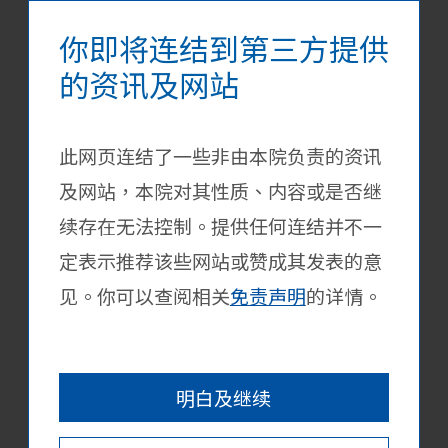
你即将连结到第三方提供
[新界青年联会] 「探索中华」
的资讯及网站
6月11日
－ 香港大学生暑期内地实习
计划 2026 南沙站
此网页连结了一些非由本院负责的资讯
校外活动
及网站，本院对其性质、内容或是否继
详情
续存在无法控制。提供任何连结并不一
定表示推荐该些网站或赞成其发表的意
立即报名
见。你可以查阅相关
免责声明
的详情。
[Changing Young Lives
6月30日
Foundation] Job Hunting
明白及继续
Challenge 2026
校外活动