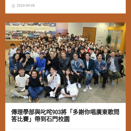
2024-04-08
傳理學部與叱咤903將「多謝你唱廣東歌問
答比賽」帶到石門校園