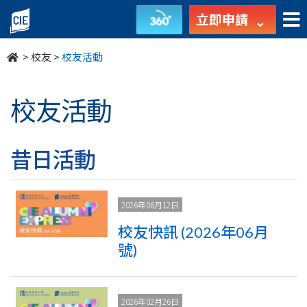
校
立即申請
友
>
校友
>
校友活動
活
動
校友活動
-
校
昔日活動
友
2026年06月12日
園
校友快訊 (2026年06月
地
號)
-
2026年02月26日